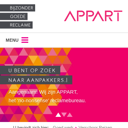
MENU
U BENT OP ZOEK
|
NAAR AANPAKKERS.
Aangenaam! Wij zijn APPART,
het ‘no-nonsense’ reclamebureau.
U bevindt zich hier:
Goed werk
Verschoor Reizen