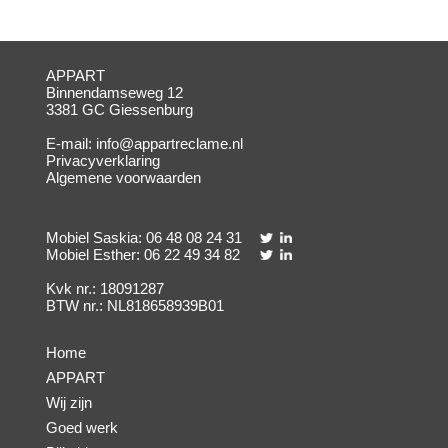
APPART
Binnendamseweg 12
3381 GC Giessenburg
E-mail:
info@appartreclame.nl
Privacyverklaring
Algemene voorwaarden
Mobiel Saskia: 06 48 08 24 31
Mobiel Esther: 06 22 49 34 82
Kvk nr.: 18091287
BTW nr.: NL818658939B01
Home
APPART
Wij zijn
Goed werk